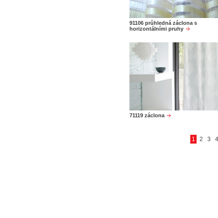
91106 průhledná záclona s
horizontálními pruhy
71119 záclona
1
2
3