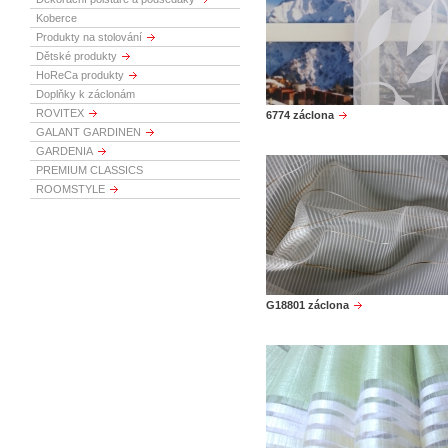
Koberce
Produkty na stolování
Dětské produkty
HoReCa produkty
Doplňky k záclonám
ROVITEX
6774 záclona
GALANT GARDINEN
GARDENIA
PREMIUM CLASSICS
ROOMSTYLE
G18801 záclona