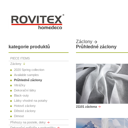
Záclony
kategorie produktů
Průhledné záclony
PIECE ITEMS
Záclony
2020 Spring collection
Available samples
Průhledné záclony
Vitrážky
Dekorační látky
Black-outy
Látky vhodné na potahy
Hotové záclony
21101 záclona
Dětské záclony
Dimout
Přehozy na postele, deky
Dekorační polštáře a podsedáky