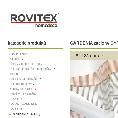
kategorie produktů
GARDENIA záclony
GA
PIECE ITEMS
51123 curtain
Záclony
Přehozy na postele, deky
Dekorační polštáře a podsedáky
Koberce
Produkty na stolování
Dětské produkty
HoReCa produkty
Doplňky k záclonám
ROVITEX
GALANT GARDINEN
GARDENIA
GARDENIA záclony