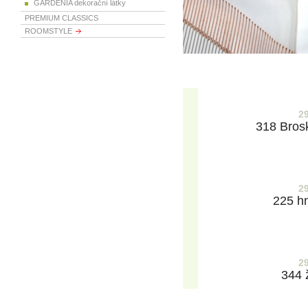
GARDENIA dekorační látky
PREMIUM CLASSICS
ROOMSTYLE
2
318 Bros
2
225 h
2
344 